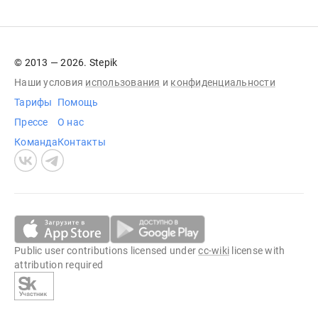
© 2013 — 2026. Stepik
Наши условия
использования
и
конфиденциальности
Тарифы
Помощь
Прессе
О нас
Команда
Контакты
Public user contributions licensed under
cc-wiki
license with
attribution required