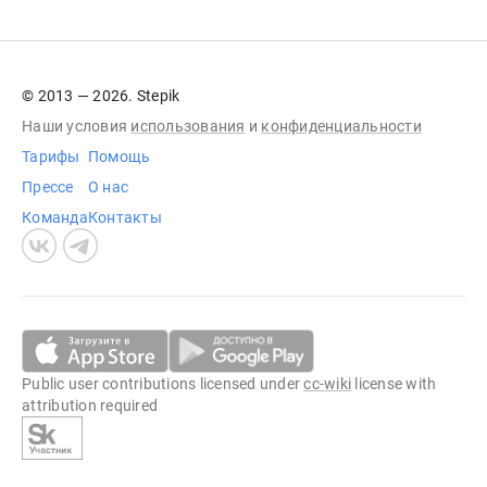
© 2013 — 2026. Stepik
Наши условия
использования
и
конфиденциальности
Тарифы
Помощь
Прессе
О нас
Команда
Контакты
Public user contributions licensed under
cc-wiki
license with
attribution required