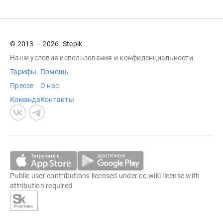
© 2013 — 2026. Stepik
Наши условия
использования
и
конфиденциальности
Тарифы
Помощь
Прессе
О нас
Команда
Контакты
Public user contributions licensed under
cc-wiki
license with
attribution required