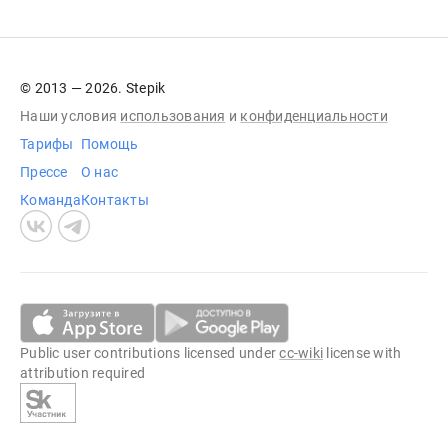
© 2013 — 2026. Stepik
Наши условия
использования
и
конфиденциальности
Тарифы
Помощь
Прессе
О нас
Команда
Контакты
Public user contributions licensed under
cc-wiki
license with
attribution required