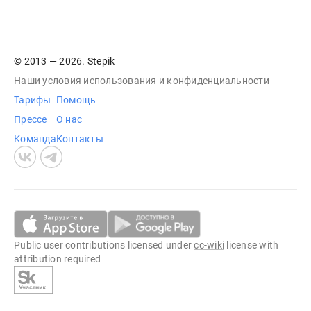
© 2013 — 2026. Stepik
Наши условия
использования
и
конфиденциальности
Тарифы
Помощь
Прессе
О нас
Команда
Контакты
Public user contributions licensed under
cc-wiki
license with
attribution required