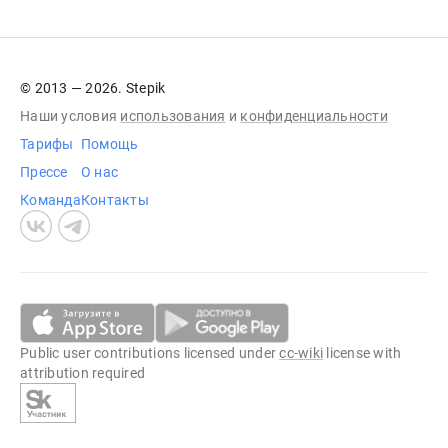
© 2013 — 2026. Stepik
Наши условия
использования
и
конфиденциальности
Тарифы
Помощь
Прессе
О нас
Команда
Контакты
Public user contributions licensed under
cc-wiki
license with
attribution required