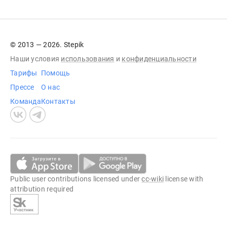
© 2013 — 2026. Stepik
Наши условия
использования
и
конфиденциальности
Тарифы
Помощь
Прессе
О нас
Команда
Контакты
Public user contributions licensed under
cc-wiki
license with
attribution required