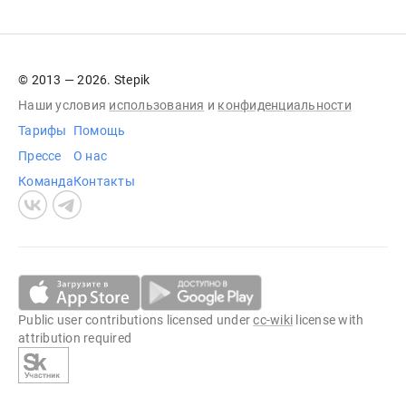
© 2013 — 2026. Stepik
Наши условия
использования
и
конфиденциальности
Тарифы
Помощь
Прессе
О нас
Команда
Контакты
Public user contributions licensed under
cc-wiki
license with
attribution required