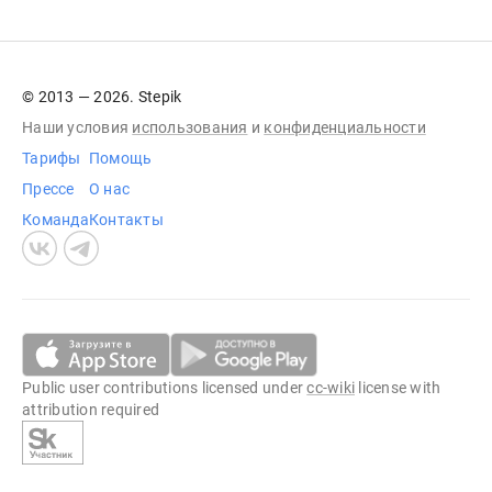
© 2013 — 2026. Stepik
Наши условия
использования
и
конфиденциальности
Тарифы
Помощь
Прессе
О нас
Команда
Контакты
Public user contributions licensed under
cc-wiki
license with
attribution required