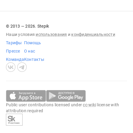
© 2013 — 2026. Stepik
Наши условия
использования
и
конфиденциальности
Тарифы
Помощь
Прессе
О нас
Команда
Контакты
Public user contributions licensed under
cc-wiki
license with
attribution required