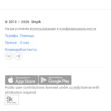
© 2013 — 2026. Stepik
Наши условия
использования
и
конфиденциальности
Тарифы
Помощь
Прессе
О нас
Команда
Контакты
Public user contributions licensed under
cc-wiki
license with
attribution required