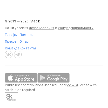
© 2013 — 2026. Stepik
Наши условия
использования
и
конфиденциальности
Тарифы
Помощь
Прессе
О нас
Команда
Контакты
Public user contributions licensed under
cc-wiki
license with
attribution required