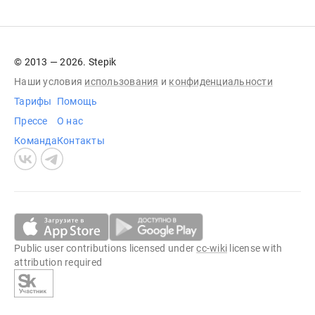
© 2013 — 2026. Stepik
Наши условия
использования
и
конфиденциальности
Тарифы
Помощь
Прессе
О нас
Команда
Контакты
Public user contributions licensed under
cc-wiki
license with
attribution required