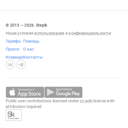
© 2013 — 2026. Stepik
Наши условия
использования
и
конфиденциальности
Тарифы
Помощь
Прессе
О нас
Команда
Контакты
Public user contributions licensed under
cc-wiki
license with
attribution required