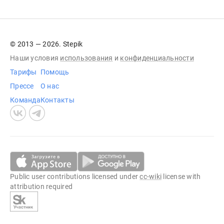
© 2013 — 2026. Stepik
Наши условия
использования
и
конфиденциальности
Тарифы
Помощь
Прессе
О нас
Команда
Контакты
Public user contributions licensed under
cc-wiki
license with
attribution required