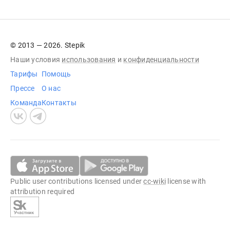
© 2013 — 2026. Stepik
Наши условия
использования
и
конфиденциальности
Тарифы
Помощь
Прессе
О нас
Команда
Контакты
Public user contributions licensed under
cc-wiki
license with
attribution required