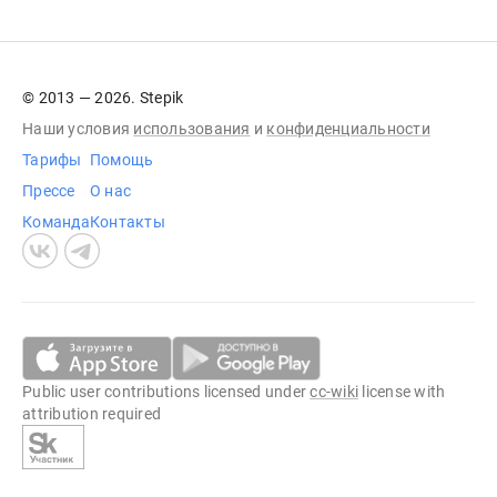
© 2013 — 2026. Stepik
Наши условия
использования
и
конфиденциальности
Тарифы
Помощь
Прессе
О нас
Команда
Контакты
Public user contributions licensed under
cc-wiki
license with
attribution required