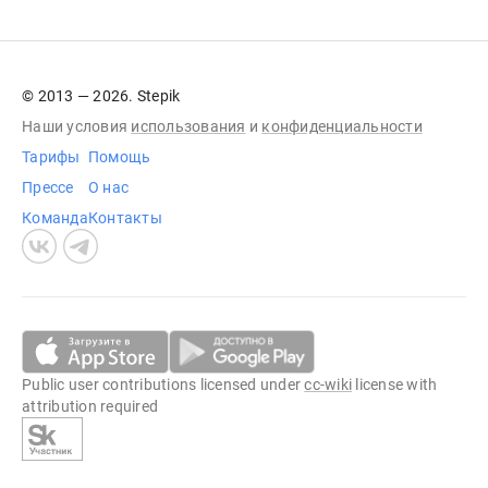
© 2013 — 2026. Stepik
Наши условия
использования
и
конфиденциальности
Тарифы
Помощь
Прессе
О нас
Команда
Контакты
Public user contributions licensed under
cc-wiki
license with
attribution required