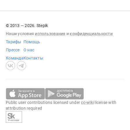
© 2013 — 2026. Stepik
Наши условия
использования
и
конфиденциальности
Тарифы
Помощь
Прессе
О нас
Команда
Контакты
Public user contributions licensed under
cc-wiki
license with
attribution required