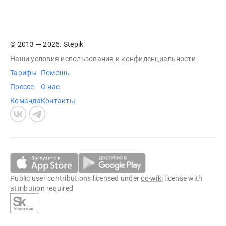
© 2013 — 2026. Stepik
Наши условия
использования
и
конфиденциальности
Тарифы
Помощь
Прессе
О нас
Команда
Контакты
Public user contributions licensed under
cc-wiki
license with
attribution required