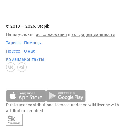
© 2013 — 2026. Stepik
Наши условия
использования
и
конфиденциальности
Тарифы
Помощь
Прессе
О нас
Команда
Контакты
Public user contributions licensed under
cc-wiki
license with
attribution required