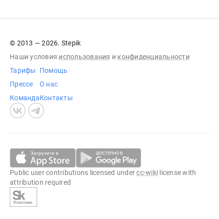
© 2013 — 2026. Stepik
Наши условия
использования
и
конфиденциальности
Тарифы
Помощь
Прессе
О нас
Команда
Контакты
Public user contributions licensed under
cc-wiki
license with
attribution required