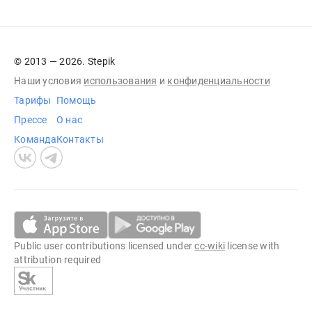
© 2013 — 2026. Stepik
Наши условия
использования
и
конфиденциальности
Тарифы
Помощь
Прессе
О нас
Команда
Контакты
Public user contributions licensed under
cc-wiki
license with
attribution required