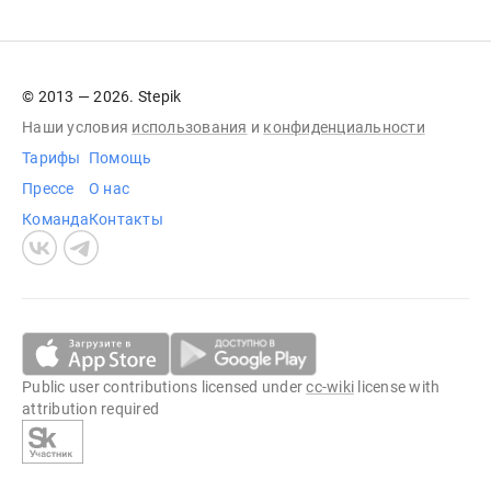
© 2013 — 2026. Stepik
Наши условия
использования
и
конфиденциальности
Тарифы
Помощь
Прессе
О нас
Команда
Контакты
Public user contributions licensed under
cc-wiki
license with
attribution required