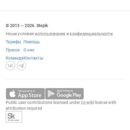
© 2013 — 2026. Stepik
Наши условия
использования
и
конфиденциальности
Тарифы
Помощь
Прессе
О нас
Команда
Контакты
Public user contributions licensed under
cc-wiki
license with
attribution required