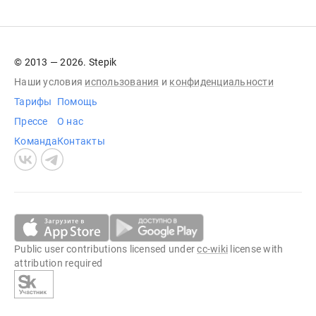
© 2013 — 2026. Stepik
Наши условия
использования
и
конфиденциальности
Тарифы
Помощь
Прессе
О нас
Команда
Контакты
Public user contributions licensed under
cc-wiki
license with
attribution required