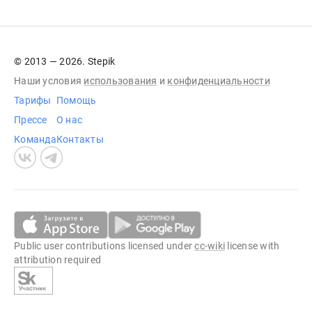
© 2013 — 2026. Stepik
Наши условия
использования
и
конфиденциальности
Тарифы
Помощь
Прессе
О нас
Команда
Контакты
Public user contributions licensed under
cc-wiki
license with
attribution required