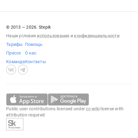
© 2013 — 2026. Stepik
Наши условия
использования
и
конфиденциальности
Тарифы
Помощь
Прессе
О нас
Команда
Контакты
Public user contributions licensed under
cc-wiki
license with
attribution required