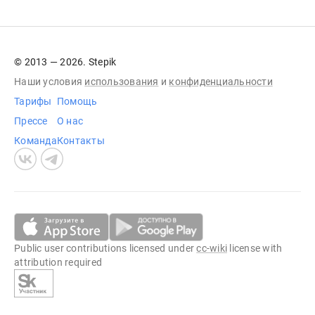
© 2013 — 2026. Stepik
Наши условия
использования
и
конфиденциальности
Тарифы
Помощь
Прессе
О нас
Команда
Контакты
Public user contributions licensed under
cc-wiki
license with
attribution required