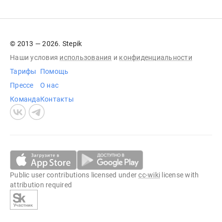
© 2013 — 2026. Stepik
Наши условия
использования
и
конфиденциальности
Тарифы
Помощь
Прессе
О нас
Команда
Контакты
Public user contributions licensed under
cc-wiki
license with
attribution required