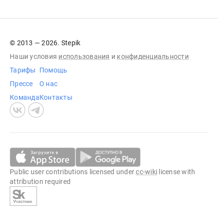
© 2013 — 2026. Stepik
Наши условия
использования
и
конфиденциальности
Тарифы
Помощь
Прессе
О нас
Команда
Контакты
Public user contributions licensed under
cc-wiki
license with
attribution required