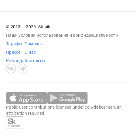
© 2013 — 2026. Stepik
Наши условия
использования
и
конфиденциальности
Тарифы
Помощь
Прессе
О нас
Команда
Контакты
Public user contributions licensed under
cc-wiki
license with
attribution required