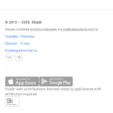
© 2013 — 2026. Stepik
Наши условия
использования
и
конфиденциальности
Тарифы
Помощь
Прессе
О нас
Команда
Контакты
Public user contributions licensed under
cc-wiki
license with
attribution required