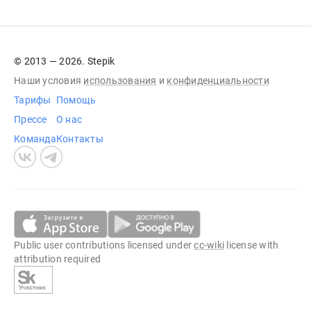
© 2013 — 2026. Stepik
Наши условия
использования
и
конфиденциальности
Тарифы
Помощь
Прессе
О нас
Команда
Контакты
Public user contributions licensed under
cc-wiki
license with
attribution required