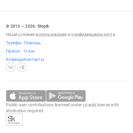
© 2013 — 2026. Stepik
Наши условия
использования
и
конфиденциальности
Тарифы
Помощь
Прессе
О нас
Команда
Контакты
Public user contributions licensed under
cc-wiki
license with
attribution required