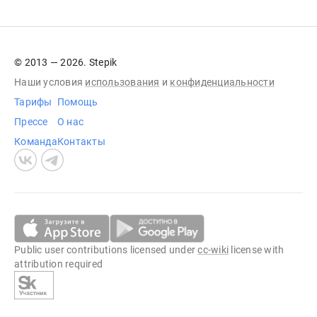
© 2013 — 2026. Stepik
Наши условия
использования
и
конфиденциальности
Тарифы
Помощь
Прессе
О нас
Команда
Контакты
Public user contributions licensed under
cc-wiki
license with
attribution required