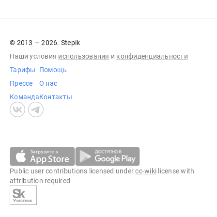
© 2013 — 2026. Stepik
Наши условия
использования
и
конфиденциальности
Тарифы
Помощь
Прессе
О нас
Команда
Контакты
Public user contributions licensed under
cc-wiki
license with
attribution required