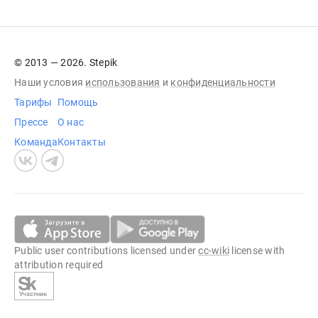
© 2013 — 2026. Stepik
Наши условия
использования
и
конфиденциальности
Тарифы
Помощь
Прессе
О нас
Команда
Контакты
Public user contributions licensed under
cc-wiki
license with
attribution required