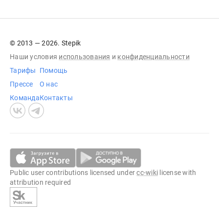
© 2013 — 2026. Stepik
Наши условия
использования
и
конфиденциальности
Тарифы
Помощь
Прессе
О нас
Команда
Контакты
Public user contributions licensed under
cc-wiki
license with
attribution required