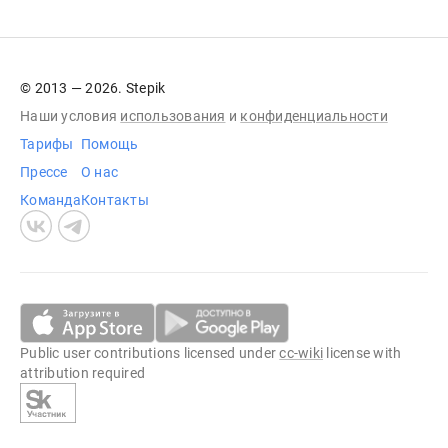
© 2013 — 2026. Stepik
Наши условия
использования
и
конфиденциальности
Тарифы
Помощь
Прессе
О нас
Команда
Контакты
Public user contributions licensed under
cc-wiki
license with
attribution required