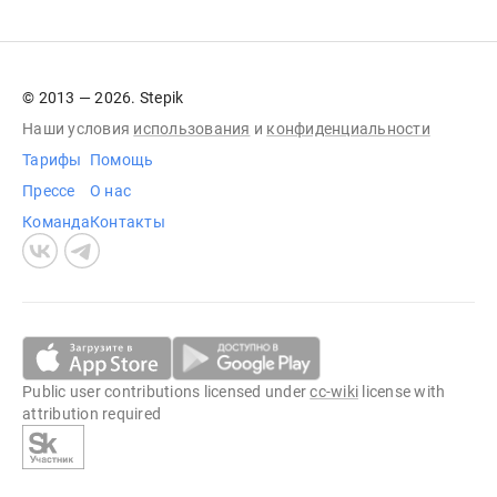
© 2013 — 2026. Stepik
Наши условия
использования
и
конфиденциальности
Тарифы
Помощь
Прессе
О нас
Команда
Контакты
Public user contributions licensed under
cc-wiki
license with
attribution required