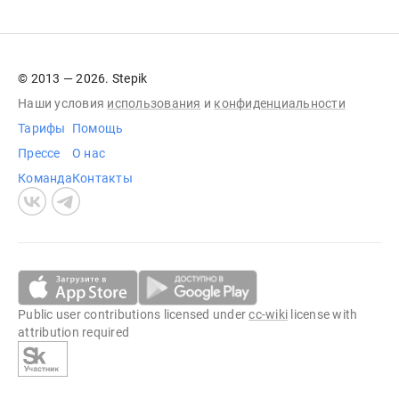
© 2013 — 2026. Stepik
Наши условия
использования
и
конфиденциальности
Тарифы
Помощь
Прессе
О нас
Команда
Контакты
Public user contributions licensed under
cc-wiki
license with
attribution required