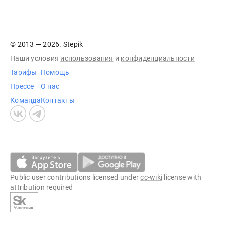
© 2013 — 2026. Stepik
Наши условия
использования
и
конфиденциальности
Тарифы
Помощь
Прессе
О нас
Команда
Контакты
Public user contributions licensed under
cc-wiki
license with
attribution required