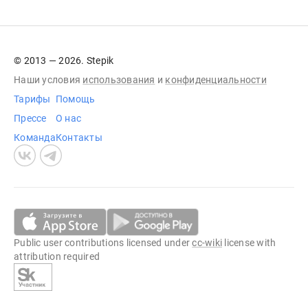
© 2013 — 2026. Stepik
Наши условия
использования
и
конфиденциальности
Тарифы
Помощь
Прессе
О нас
Команда
Контакты
Public user contributions licensed under
cc-wiki
license with
attribution required