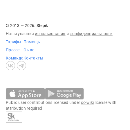
© 2013 — 2026. Stepik
Наши условия
использования
и
конфиденциальности
Тарифы
Помощь
Прессе
О нас
Команда
Контакты
Public user contributions licensed under
cc-wiki
license with
attribution required