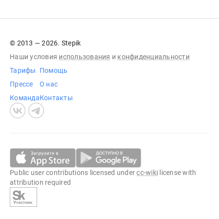
© 2013 — 2026. Stepik
Наши условия
использования
и
конфиденциальности
Тарифы
Помощь
Прессе
О нас
Команда
Контакты
Public user contributions licensed under
cc-wiki
license with
attribution required