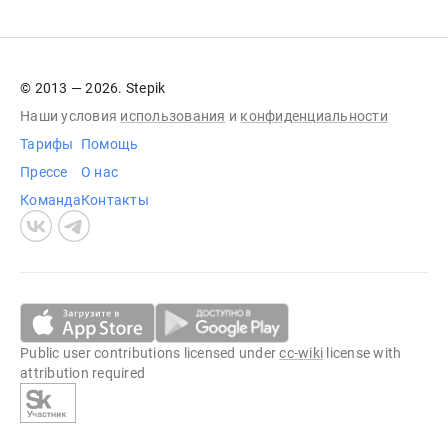
© 2013 — 2026. Stepik
Наши условия
использования
и
конфиденциальности
Тарифы
Помощь
Прессе
О нас
Команда
Контакты
Public user contributions licensed under
cc-wiki
license with
attribution required