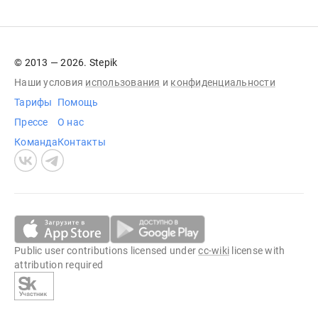
© 2013 — 2026. Stepik
Наши условия
использования
и
конфиденциальности
Тарифы
Помощь
Прессе
О нас
Команда
Контакты
Public user contributions licensed under
cc-wiki
license with
attribution required