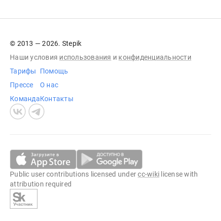
© 2013 — 2026. Stepik
Наши условия
использования
и
конфиденциальности
Тарифы
Помощь
Прессе
О нас
Команда
Контакты
Public user contributions licensed under
cc-wiki
license with
attribution required