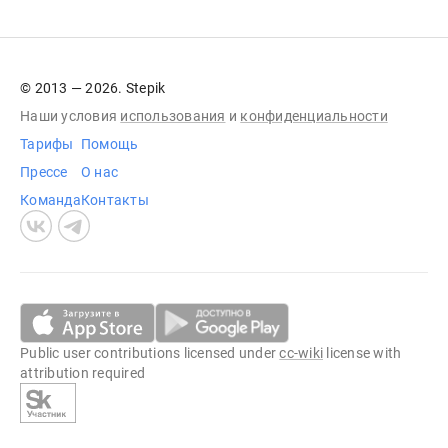
© 2013 — 2026. Stepik
Наши условия
использования
и
конфиденциальности
Тарифы
Помощь
Прессе
О нас
Команда
Контакты
Public user contributions licensed under
cc-wiki
license with
attribution required